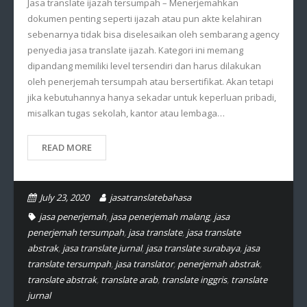
Jasa translate ijazah tersumpah – Menerjemahkan
dokumen penting seperti ijazah atau pun akte kelahiran
sebenarnya tidak bisa diselesaikan oleh sembarang agency
penyedia jasa translate ijazah. Kategori ini memang
dipandang memiliki level tersendiri dan harus dilakukan
oleh penerjemah tersumpah atau bersertifikat. Akan tetapi
jika kebutuhannya hanya sekadar untuk keperluan pribadi,
misalkan tugas sekolah, kantor atau lembaga…
READ MORE
July 23, 2020
jasatranslatebahasa
jasa penerjemah
,
jasa penerjemah malang
,
jasa
penerjemah tersumpah
,
jasa translate
,
jasa translate
abstrak
,
jasa translate jurnal
,
jasa translate surabaya
,
jasa
translate tersumpah
,
jasa translator
,
penerjemah abstrak
,
translate abstrak
,
translate arab
,
translate inggris
,
translate
jurnal