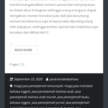
mereka mengabadikan momen special dan menyimpanya
ke dalam akun Instagram sehingga orang-orang pun dapat
mengakses momen tersebut pula. Nah jika beruntung,
momen tersebut bisa saja di-repost atau diposting ulang
oleh siapapun, sehingga momen special dari A tadi bisa saja
tersebar dan dilihat oleh Z.
…
READ MORE
Pages:
1
2
September 23, 2020
jasatranslatebahasa
harga jasa penerjemah tersumpah
,
harga jasa translate
bahasa inggris
,
jasa penerjemah bahasa arab
,
jasa
penerjemah bahasa arab murah
,
jasa penerjemah buku
bahasa inggris
,
jasa penerjemah jurnal
,
jasa penerjemah