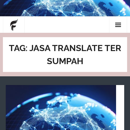
Skip
to
content
About
TAG: JASA TRANSLATE TER
Blog
SUMPAH
Contact
Home