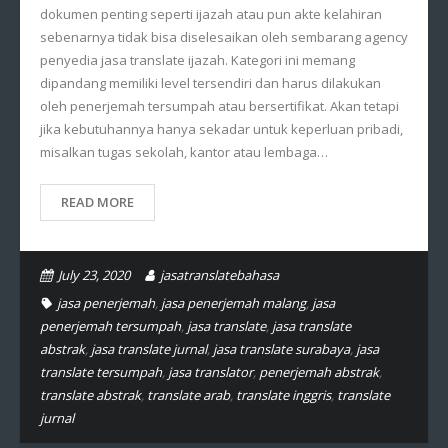
dokumen penting seperti ijazah atau pun akte kelahiran
sebenarnya tidak bisa diselesaikan oleh sembarang agency
penyedia jasa translate ijazah. Kategori ini memang
dipandang memiliki level tersendiri dan harus dilakukan
oleh penerjemah tersumpah atau bersertifikat. Akan tetapi
jika kebutuhannya hanya sekadar untuk keperluan pribadi,
misalkan tugas sekolah, kantor atau lembaga…
READ MORE
July 23, 2020
jasatranslatebahasa
jasa penerjemah
,
jasa penerjemah malang
,
jasa
penerjemah tersumpah
,
jasa translate
,
jasa translate
abstrak
,
jasa translate jurnal
,
jasa translate surabaya
,
jasa
translate tersumpah
,
jasa translator
,
penerjemah abstrak
,
translate abstrak
,
translate arab
,
translate inggris
,
translate
jurnal