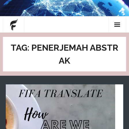
Skip
to
content
About
TAG: PENERJEMAH ABSTR
Blog
AK
Contact
Home