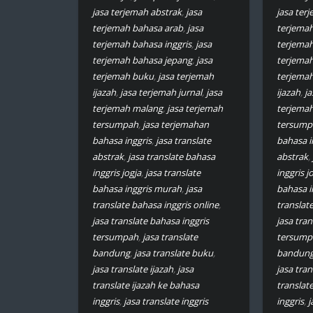
jasa terjemah abstrak
,
jasa
jasa ter
terjemah bahasa arab
,
jasa
terjemah
terjemah bahasa inggris
,
jasa
terjemah
terjemah bahasa jepang
,
jasa
terjemah
terjemah buku
,
jasa terjemah
terjema
ijazah
,
jasa terjemah jurnal
,
jasa
ijazah
,
ja
terjemah malang
,
jasa terjemah
terjema
tersumpah
,
jasa terjemahan
tersump
bahasa inggris
,
jasa translate
bahasa i
abstrak
,
jasa translate bahasa
abstrak
,
inggris jogja
,
jasa translate
inggris j
bahasa inggris murah
,
jasa
bahasa i
translate bahasa inggris online
,
translat
jasa translate bahasa inggris
jasa tran
tersumpah
,
jasa translate
tersump
bandung
,
jasa translate buku
,
bandun
jasa translate ijazah
,
jasa
jasa tran
translate ijazah ke bahasa
translat
inggris
,
jasa translate inggris
inggris
,
j