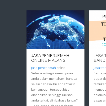
JASA PENERJEMAH
JASA
ONLINE MALANG
BAND
Jasa penerjemah
online –
Jasa tra
Seberapa tinggi kemampuan
Berbagai
anda dalam memahami bahasa
dapat d
selain bahasa ibu anda? Yakin
temukan.
kemampuan tersebut bisa
membuat
diandalkan sehingga urusan
dalam h
anda terkait alih bahasa lancar?
gagasan
Tidak jarang loh perusahaan –