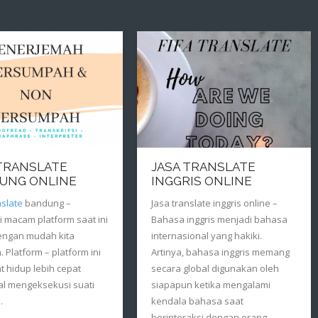
 TRANSLATE
JASA TRANSLATE
UNG ONLINE
INGGRIS ONLINE
nslate
bandung –
Jasa translate inggris online –
 macam platform saat ini
Bahasa inggris menjadi bahasa
engan mudah kita
internasional yang hakiki.
 Platform – platform ini
Artinya, bahasa inggris memang
 hidup lebih cepat
secara global digunakan oleh
al mengeksekusi suati
siapapun ketika mengalami
.
kendala bahasa saat
berinteraksi dengan orang