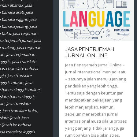
jemah abstrak
,
jasa
 bahasa arab
,
jasa
 bahasa inggris
,
jasa
 bahasa jepang
,
jasa
h buku
,
jasa terjemah
sa terjemah jurnal
,
jasa
h malang
,
jasa terjemah
JASA PENERJEMAH
ah
,
jasa terjemahan
JURNAL ONLINE
nggris
,
jasa translate
Jasa Penerjemah Jurnal Online –
jasa translate bahasa
Jurnal internasional menjadi satu
ogja
,
jasa translate
– satunnya jalan menuju jenjang
nggris murah
,
jasa
pendidikan yang lebih tinggi.
e bahasa inggris online
,
Tentu saja dengan keuntungan
slate bahasa inggris
mendapatkan pekerjaan yang
ah
,
jasa translate
lebih menjanjikan. Namun,
g
,
jasa translate buku
,
sebelum menerbitkan jurnal
slate ijazah
,
jasa
internasional musti dilalui proses
e ijazah ke bahasa
yang panjang. Tidak jarang juga
asa translate inggris
rumit bahkan bisa bikin stres.