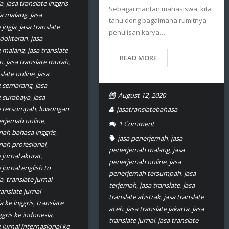
a
,
jasa translate inggris
Sebagai mantan mahasiswa, kita
ia malang
,
jasa
tahu dong bagaimana rumitnya
 jogja
,
jasa translate
penulisan karya…
edokteran
,
jasa
e malang
,
jasa translate
READ MORE
n
,
jasa translate murah
,
slate online
,
jasa
e semarang
,
jasa
August 12, 2020
e surabaya
,
jasa
e tersumpah
,
lowongan
jasatranslatebahasa
erjemah online
,
1
Comment
ah bahasa inggris
,
jasa penerjemah
,
jasa
ah profesional
,
penerjemah malang
,
jasa
 jurnal akurat
,
penerjemah online
,
jasa
 jurnal english to
penerjemah tersumpah
,
jasa
a
,
translate jurnal
terjemah
,
jasa translate
,
jasa
ranslate jurnal
translate abstrak
,
jasa translate
a ke inggris
,
translate
aceh
,
jasa translate jakarta
,
jasa
ggris ke indonesia
,
translate jurnal
,
jasa translate
 jurnal internasional ke