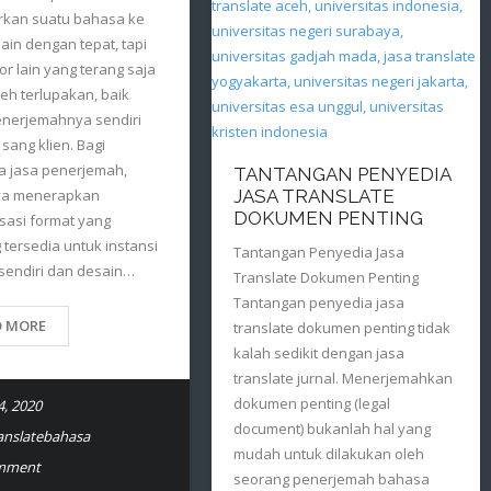
rkan suatu bahasa ke
ain dengan tepat, tapi
or lain yang terang saja
leh terlupakan, baik
enerjemahnya sendiri
ang klien. Bagi
a jasa penerjemah,
TANTANGAN PENYEDIA
a menerapkan
JASA TRANSLATE
DOKUMEN PENTING
sasi format yang
tersedia untuk instansi
Tantangan Penyedia Jasa
sendiri dan desain…
Translate Dokumen Penting
Tantangan penyedia jasa
D MORE
translate dokumen penting tidak
kalah sedikit dengan jasa
translate jurnal. Menerjemahkan
dokumen penting (legal
4, 2020
document) bukanlah hal yang
ranslatebahasa
mudah untuk dilakukan oleh
mment
seorang penerjemah bahasa