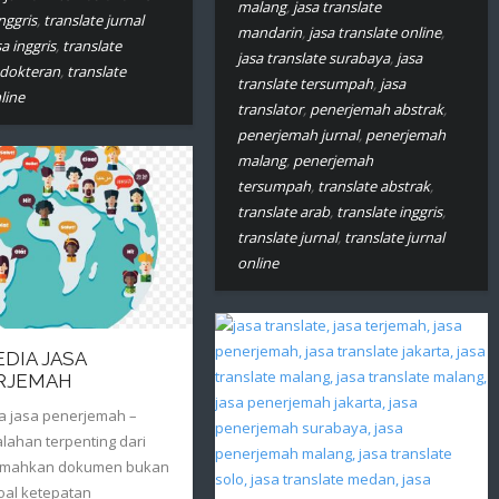
malang
,
jasa translate
nggris
,
translate jurnal
mandarin
,
jasa translate online
,
a inggris
,
translate
jasa translate surabaya
,
jasa
edokteran
,
translate
translate tersumpah
,
jasa
line
translator
,
penerjemah abstrak
,
penerjemah jurnal
,
penerjemah
malang
,
penerjemah
tersumpah
,
translate abstrak
,
translate arab
,
translate inggris
,
translate jurnal
,
translate jurnal
online
DIA JASA
RJEMAH
a jasa penerjemah –
lahan terpenting dari
emahkan dokumen bukan
oal ketepatan