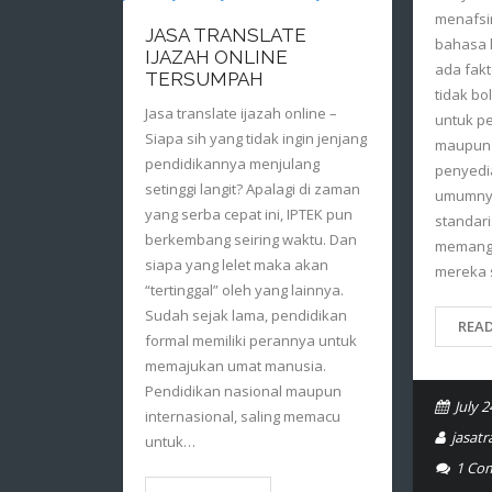
menafsi
JASA TRANSLATE
bahasa l
IJAZAH ONLINE
ada fakt
TERSUMPAH
tidak bo
Jasa translate ijazah online –
untuk p
Siapa sih yang tidak ingin jenjang
maupun s
pendidikannya menjulang
penyedi
setinggi langit? Apalagi di zaman
umumny
yang serba cepat ini, IPTEK pun
standari
berkembang seiring waktu. Dan
memang 
siapa yang lelet maka akan
mereka 
“tertinggal” oleh yang lainnya.
Sudah sejak lama, pendidikan
REA
formal memiliki perannya untuk
memajukan umat manusia.
Pendidikan nasional maupun
July 2
internasional, saling memacu
jasat
untuk…
1
Co