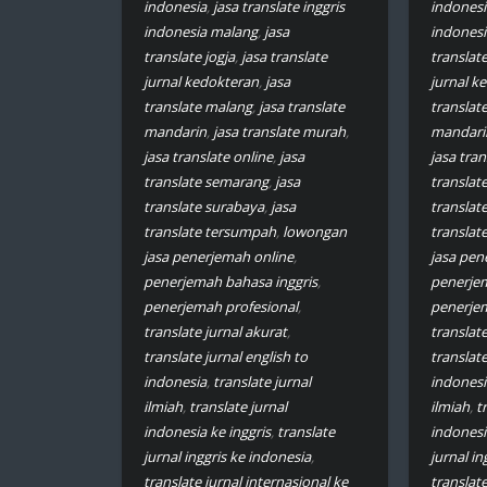
indonesia
,
jasa translate inggris
indonesi
indonesia malang
,
jasa
indones
translate jogja
,
jasa translate
translate
jurnal kedokteran
,
jasa
jurnal k
translate malang
,
jasa translate
translat
mandarin
,
jasa translate murah
,
mandari
jasa translate online
,
jasa
jasa tran
translate semarang
,
jasa
translat
translate surabaya
,
jasa
translat
translate tersumpah
,
lowongan
translat
jasa penerjemah online
,
jasa pen
penerjemah bahasa inggris
,
penerjem
penerjemah profesional
,
penerjem
translate jurnal akurat
,
translate
translate jurnal english to
translate
indonesia
,
translate jurnal
indonesi
ilmiah
,
translate jurnal
ilmiah
,
t
indonesia ke inggris
,
translate
indonesi
jurnal inggris ke indonesia
,
jurnal in
translate jurnal internasional ke
translate