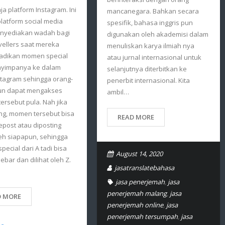
ja platform Instagram. Ini
mancanegara. Bahkan secara
latform social media
spesifik, bahasa inggris pun
nyediakan wadah bagi
digunakan oleh akademisi dalam
vellers saat mereka
menuliskan karya ilmiah nya
dikan momen special
atau jurnal internasional untuk
yimpanya ke dalam
selanjutnya diterbitkan ke
stagram sehingga orang-
penerbit internasional. Kita
un dapat mengakses
ambil…
rsebut pula. Nah jika
ng, momen tersebut bisa
READ MORE
repost atau diposting
eh siapapun, sehingga
ecial dari A tadi bisa
August 14, 2020
sebar dan dilihat oleh Z.
jasatranslatebahasa
jasa penerjemah
,
jasa
penerjemah malang
,
jasa
D MORE
penerjemah online
,
jasa
penerjemah tersumpah
,
jasa