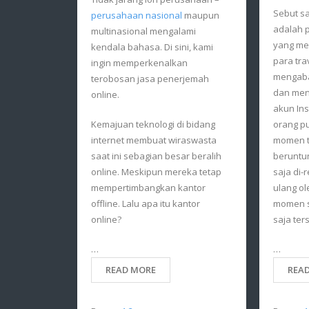
Sebut sa
perusahaan nasional
maupun
adalah p
multinasional mengalami
yang me
kendala bahasa. Di sini, kami
para tra
ingin memperkenalkan
mengaba
terobosan jasa penerjemah
dan men
online.
akun In
Kemajuan teknologi di bidang
orang p
internet membuat wiraswasta
momen te
saat ini sebagian besar beralih
beruntu
online. Meskipun mereka tetap
saja di-
mempertimbangkan kantor
ulang ol
offline. Lalu apa itu kantor
momen sp
online?
saja ter
…
…
READ MORE
REA