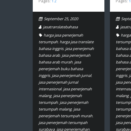
Pages:
1
2
Pages:
1
September 25, 2020
Septe
jasatranslatebahasa
jasat
harga jasa penerjemah
harga
tersumpah
,
harga jasa translate
tersump
bahasa inggris
,
jasa penerjemah
bahasa i
bahasa arab
,
jasa penerjemah
bahasa 
bahasa arab murah
,
jasa
bahasa 
penerjemah buku bahasa
penerje
inggris
,
jasa penerjemah jurnal
,
inggris
,
j
jasa penerjemah jurnal
jasa pen
internasional
,
jasa penerjemah
internas
malang
,
jasa penerjemah
malang
,
tersumpah
,
jasa penerjemah
tersump
tersumpah malang
,
jasa
tersump
penerjemah tersumpah murah
,
penerje
jasa penerjemah tersumpah
jasa pe
surabaya
,
jasa penerjemahan
,
surabay