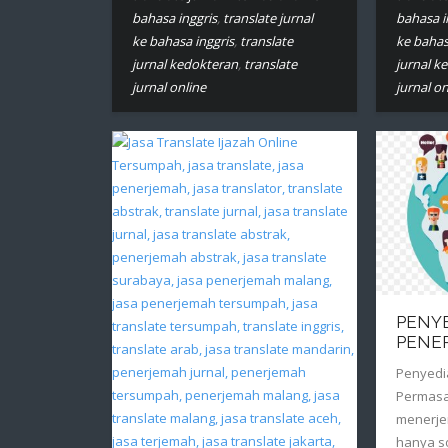
bahasa inggris
,
translate jurnal
bahasa i
ke bahasa inggris
,
translate
ke bahas
jurnal kedokteran
,
translate
jurnal k
jurnal online
jurnal on
PENYE
PENE
Penyedi
Permasa
menerj
hanya s