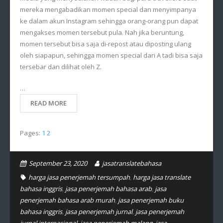
mereka mengabadikan momen special dan menyimpanya
ke dalam akun Instagram sehingga orang-orang pun dapat
mengakses momen tersebut pula. Nah jika beruntung,
momen tersebut bisa saja di-repost atau diposting ulang
oleh siapapun, sehingga momen special dari A tadi bisa saja
tersebar dan dilihat oleh Z.
…
READ MORE
Pages:
1
2
September 23, 2020
jasatranslatebahasa
harga jasa penerjemah tersumpah
,
harga jasa translate
bahasa inggris
,
jasa penerjemah bahasa arab
,
jasa
penerjemah bahasa arab murah
,
jasa penerjemah buku
bahasa inggris
,
jasa penerjemah jurnal
,
jasa penerjemah