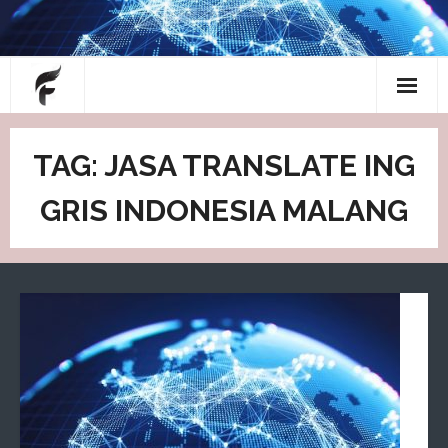
Skip
to
content
About
TAG: JASA TRANSLATE ING
Blog
GRIS INDONESIA MALANG
Contact
Home