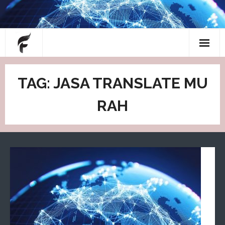
Skip
to
content
About
TAG: JASA TRANSLATE MU
Blog
RAH
Contact
Home