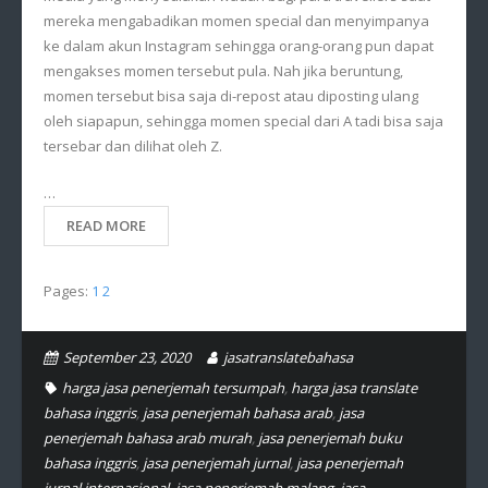
mereka mengabadikan momen special dan menyimpanya
ke dalam akun Instagram sehingga orang-orang pun dapat
mengakses momen tersebut pula. Nah jika beruntung,
momen tersebut bisa saja di-repost atau diposting ulang
oleh siapapun, sehingga momen special dari A tadi bisa saja
tersebar dan dilihat oleh Z.
…
READ MORE
Pages:
1
2
September 23, 2020
jasatranslatebahasa
harga jasa penerjemah tersumpah
,
harga jasa translate
bahasa inggris
,
jasa penerjemah bahasa arab
,
jasa
penerjemah bahasa arab murah
,
jasa penerjemah buku
bahasa inggris
,
jasa penerjemah jurnal
,
jasa penerjemah