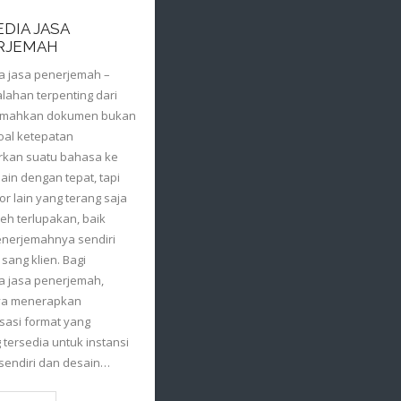
DIA JASA
RJEMAH
a jasa penerjemah –
lahan terpenting dari
emahkan dokumen bukan
oal ketepatan
rkan suatu bahasa ke
ain dengan tepat, tapi
or lain yang terang saja
leh terlupakan, baik
enerjemahnya sendiri
ang klien. Bagi
a jasa penerjemah,
a menerapkan
sasi format yang
tersedia untuk instansi
sendiri dan desain…