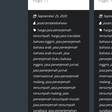
Pages:
1
2
Pages:
1
September 25, 2020
Septe
jasatranslatebahasa
jasat
harga jasa penerjemah
harga
tersumpah
,
harga jasa translate
tersump
bahasa inggris
,
jasa penerjemah
bahasa i
bahasa arab
,
jasa penerjemah
bahasa 
bahasa arab murah
,
jasa
bahasa 
penerjemah buku bahasa
penerje
inggris
,
jasa penerjemah jurnal
,
inggris
,
j
jasa penerjemah jurnal
jasa pen
internasional
,
jasa penerjemah
internas
malang
,
jasa penerjemah
malang
,
tersumpah
,
jasa penerjemah
tersump
tersumpah malang
,
jasa
tersump
penerjemah tersumpah murah
,
penerje
jasa penerjemah tersumpah
jasa pe
surabaya
,
jasa penerjemahan
,
surabay