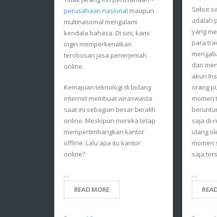
Sebut sa
perusahaan nasional
maupun
adalah p
multinasional mengalami
yang me
kendala bahasa. Di sini, kami
para tra
ingin memperkenalkan
mengaba
terobosan jasa penerjemah
dan men
online.
akun In
Kemajuan teknologi di bidang
orang p
internet membuat wiraswasta
momen te
saat ini sebagian besar beralih
beruntu
online. Meskipun mereka tetap
saja di-
mempertimbangkan kantor
ulang ol
offline. Lalu apa itu kantor
momen sp
online?
saja ter
…
…
READ MORE
REA