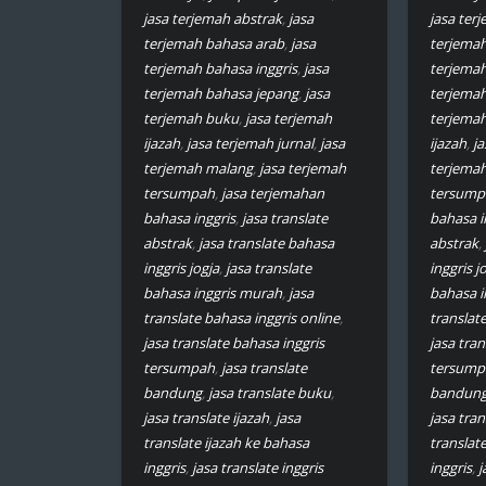
jasa terjemah abstrak
,
jasa
jasa ter
terjemah bahasa arab
,
jasa
terjemah
terjemah bahasa inggris
,
jasa
terjemah
terjemah bahasa jepang
,
jasa
terjemah
terjemah buku
,
jasa terjemah
terjema
ijazah
,
jasa terjemah jurnal
,
jasa
ijazah
,
ja
terjemah malang
,
jasa terjemah
terjema
tersumpah
,
jasa terjemahan
tersump
bahasa inggris
,
jasa translate
bahasa i
abstrak
,
jasa translate bahasa
abstrak
,
inggris jogja
,
jasa translate
inggris j
bahasa inggris murah
,
jasa
bahasa i
translate bahasa inggris online
,
translat
jasa translate bahasa inggris
jasa tran
tersumpah
,
jasa translate
tersump
bandung
,
jasa translate buku
,
bandun
jasa translate ijazah
,
jasa
jasa tran
translate ijazah ke bahasa
translat
inggris
,
jasa translate inggris
inggris
,
j