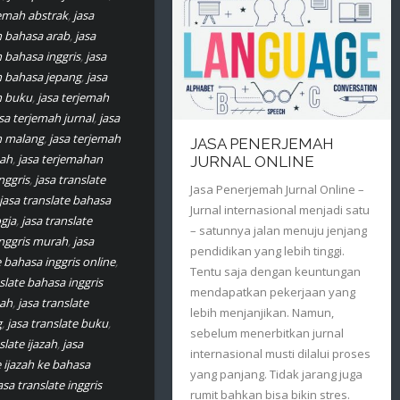
jemah abstrak
,
jasa
 bahasa arab
,
jasa
 bahasa inggris
,
jasa
 bahasa jepang
,
jasa
h buku
,
jasa terjemah
sa terjemah jurnal
,
jasa
h malang
,
jasa terjemah
JASA PENERJEMAH
ah
,
jasa terjemahan
JURNAL ONLINE
nggris
,
jasa translate
Jasa Penerjemah Jurnal Online –
jasa translate bahasa
Jurnal internasional menjadi satu
ogja
,
jasa translate
– satunnya jalan menuju jenjang
nggris murah
,
jasa
pendidikan yang lebih tinggi.
e bahasa inggris online
,
Tentu saja dengan keuntungan
slate bahasa inggris
mendapatkan pekerjaan yang
ah
,
jasa translate
lebih menjanjikan. Namun,
g
,
jasa translate buku
,
sebelum menerbitkan jurnal
slate ijazah
,
jasa
internasional musti dilalui proses
e ijazah ke bahasa
yang panjang. Tidak jarang juga
asa translate inggris
rumit bahkan bisa bikin stres.