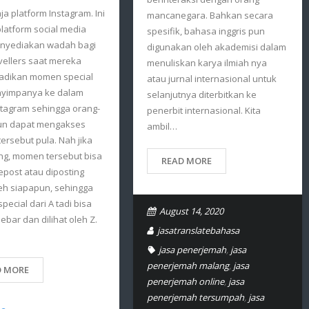
ja platform Instagram. Ini
mancanegara. Bahkan secara
latform social media
spesifik, bahasa inggris pun
nyediakan wadah bagi
digunakan oleh akademisi dalam
vellers saat mereka
menuliskan karya ilmiah nya
dikan momen special
atau jurnal internasional untuk
yimpanya ke dalam
selanjutnya diterbitkan ke
stagram sehingga orang-
penerbit internasional. Kita
un dapat mengakses
ambil…
rsebut pula. Nah jika
ng, momen tersebut bisa
READ MORE
repost atau diposting
eh siapapun, sehingga
ecial dari A tadi bisa
August 14, 2020
sebar dan dilihat oleh Z.
jasatranslatebahasa
jasa penerjemah
,
jasa
penerjemah malang
,
jasa
D MORE
penerjemah online
,
jasa
penerjemah tersumpah
,
jasa