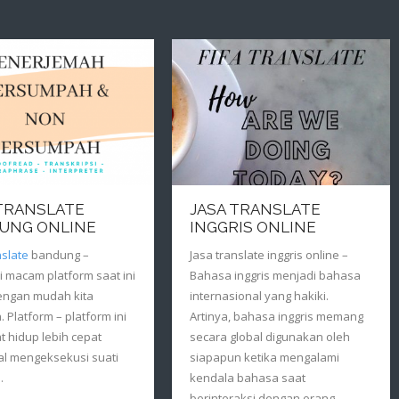
 TRANSLATE
JASA TRANSLATE
UNG ONLINE
INGGRIS ONLINE
nslate
bandung –
Jasa translate inggris online –
 macam platform saat ini
Bahasa inggris menjadi bahasa
engan mudah kita
internasional yang hakiki.
 Platform – platform ini
Artinya, bahasa inggris memang
 hidup lebih cepat
secara global digunakan oleh
al mengeksekusi suati
siapapun ketika mengalami
.
kendala bahasa saat
berinteraksi dengan orang