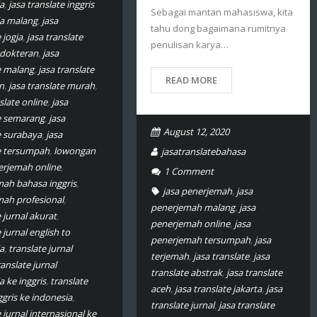
a
,
jasa translate inggris
Sebagai mantan mahasiswa, kita
ia malang
,
jasa
tahu dong bagaimana rumitnya
 jogja
,
jasa translate
penulisan karya…
edokteran
,
jasa
e malang
,
jasa translate
READ MORE
n
,
jasa translate murah
,
slate online
,
jasa
e semarang
,
jasa
August 12, 2020
e surabaya
,
jasa
e tersumpah
,
lowongan
jasatranslatebahasa
erjemah online
,
1
Comment
ah bahasa inggris
,
jasa penerjemah
,
jasa
ah profesional
,
penerjemah malang
,
jasa
 jurnal akurat
,
penerjemah online
,
jasa
 jurnal english to
penerjemah tersumpah
,
jasa
a
,
translate jurnal
terjemah
,
jasa translate
,
jasa
ranslate jurnal
translate abstrak
,
jasa translate
a ke inggris
,
translate
aceh
,
jasa translate jakarta
,
jasa
ggris ke indonesia
,
translate jurnal
,
jasa translate
 jurnal internasional ke