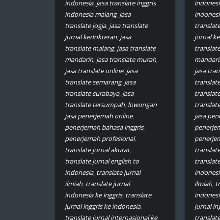
indonesia
,
jasa translate inggris
indonesi
indonesia malang
,
jasa
indones
translate jogja
,
jasa translate
translate
jurnal kedokteran
,
jasa
jurnal k
translate malang
,
jasa translate
translat
mandarin
,
jasa translate murah
,
mandari
jasa translate online
,
jasa
jasa tran
translate semarang
,
jasa
translat
translate surabaya
,
jasa
translat
translate tersumpah
,
lowongan
translat
jasa penerjemah online
,
jasa pen
penerjemah bahasa inggris
,
penerjem
penerjemah profesional
,
penerjem
translate jurnal akurat
,
translate
translate jurnal english to
translate
indonesia
,
translate jurnal
indonesi
ilmiah
,
translate jurnal
ilmiah
,
t
indonesia ke inggris
,
translate
indonesi
jurnal inggris ke indonesia
,
jurnal in
translate jurnal internasional ke
translate