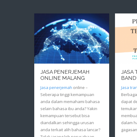
JASA PENERJEMAH
JASA
ONLINE MALANG
BAND
Jasa penerjemah
online –
Jasa tra
Seberapa tinggi kemampuan
Berbagai
anda dalam memahami bahasa
dapat d
selain bahasa ibu anda? Yakin
temukan.
kemampuan tersebut bisa
membuat
diandalkan sehingga urusan
dalam h
anda terkait alih bahasa lancar?
gagasan
Tidak jarang loh perusahaan –