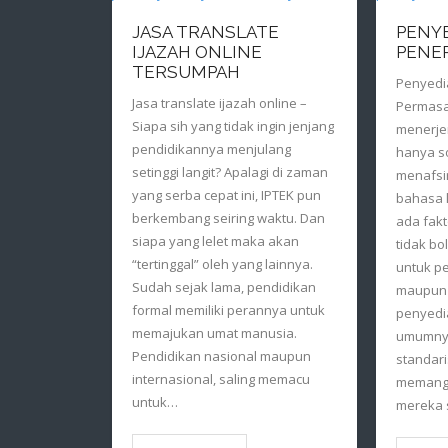
JASA TRANSLATE
PENYE
IJAZAH ONLINE
PENE
TERSUMPAH
Penyedi
Jasa translate ijazah online –
Permasa
Siapa sih yang tidak ingin jenjang
menerj
pendidikannya menjulang
hanya s
setinggi langit? Apalagi di zaman
menafsi
yang serba cepat ini, IPTEK pun
bahasa l
berkembang seiring waktu. Dan
ada fakt
siapa yang lelet maka akan
tidak bo
“tertinggal” oleh yang lainnya.
untuk p
Sudah sejak lama, pendidikan
maupun s
formal memiliki perannya untuk
penyedi
memajukan umat manusia.
umumny
Pendidikan nasional maupun
standari
internasional, saling memacu
memang 
untuk…
mereka 