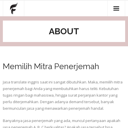
Skip
to
content
About
ABOUT
Blog
Contact
Home
Memilih Mitra Penerjemah
Jasa translate inggris saat ini sangat dibutuhkan. Maka, memilih mitra
penerjemah bagi Anda yang membutuhkan harus teliti. Kebutuhan
tugas ringan bagi mahasiswa, hingga surat perjanjian kantor yang
perlu diterjemahkan. Dengan adanya demand tersebut, banyak
bermunculan jasa yang menawarkan penerjemah handal.
Banyaknya jasa penerjemah yang ada, muncul pertanyaan apakah
jasa penerjemah A, B, C berkualitas? Apakah jasa tersebut bisa