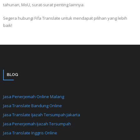
tahunan, MoU, surat-surat penting lainnya.
Segera hubungi Fifa Translate untuk mendapat pilihan yang lebih
baik!
BLOG
Jasa Penerjemah Online Malang
Jasa Translate Bandung Online
Jasa Translate Ijazah Tersumpah Jakarta
Jasa Penerjemah Ijazah Tersumpah
Jasa Translate Inggris Online